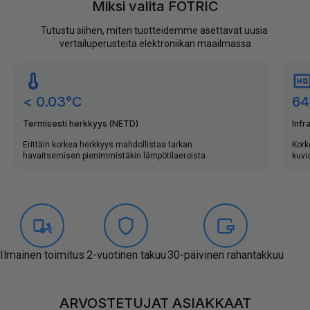
Miksi valita FOTRIC
Tutustu siihen, miten tuotteidemme asettavat uusia 
vertailuperusteita elektroniikan maailmassa
< 0.03°C
64
Termisesti herkkyys (NETD)
Infr
Erittäin korkea herkkyys mahdollistaa tarkan
Kork
havaitsemisen pienimmistäkin lämpötilaeroista.
kuvi
Ilmainen toimitus
2-vuotinen takuu
30-päivinen rahantakkuu
ARVOST
ARVOSTETUJAT ASIAKKAAT