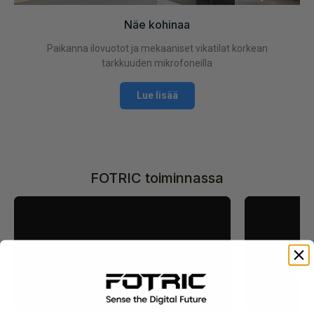
Näe kohinaa
Paikanna ilovuotot ja mekaaniset vikatilat korkean
tarkkuuden mikrofoneilla
Lue lisää
FOTRIC toiminnassa