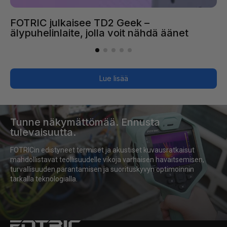
FOTRIC julkaisee TD2 Geek –
älypuhelinlaite, jolla voit nähdä äänet
Lue lisää
Tunne näkymättömää. Ennusta
Tunne
tulevaisuutta.
näkymättömää.
FOTRICin edistyneet termiset ja akustiset kuvausratkaisut 
Ennusta
mahdollistavat teollisuudelle vikoja varhaisen havaitsemisen, 
tulevaisuutta.
turvallisuuden parantamisen ja suorituskyvyn optimoinnin 
tarkalla teknologialla.