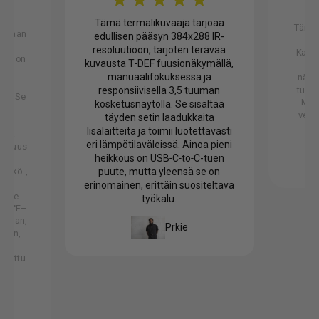
Tämä termalikuvaaja tarjoaa
Tämä 
vastaan
edullisen pääsyn 384x288 IR-
hy
ällä
resoluutioon, tarjoten terävää
Kamer
joka on
kuvausta T‑DEF fuusionäkymällä,
hyv
n
manuaalifokuksessa ja
nähde
i
tule
responsiivisella 3,5 tuuman
een. Se
Minu
kosketusnäytöllä. Se sisältää
joaa
verra
täyden setin laadukkaita
tuja
lisälaitteita ja toimii luotettavasti
olla
eri lämpötilaväleissä. Ainoa pieni
arkkuus
heikkous on USB‑C‑to‑C-tuen
eni
sähkö-,
puute, mutta yleensä se on
erinomainen, erittäin suositeltava
lä se
työkalu.
n -4°F–
otilan,
Prkie
eran,
B-C
ustettu
en