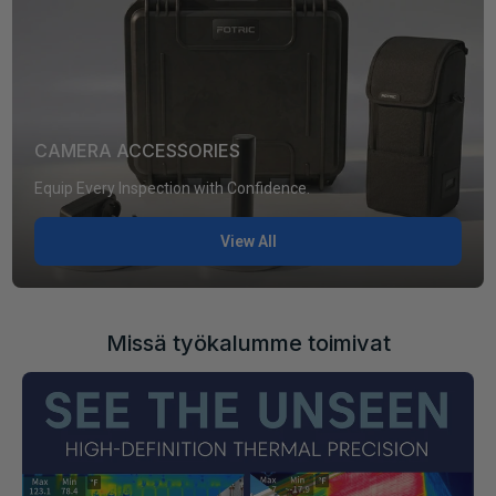
CAMERA ACCESSORIES
Equip Every Inspection with Confidence.
View All
Missä työkalumme toimivat