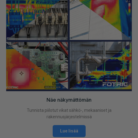
Näe näkymättömän
Tunnista piilotut vikat sähkö-, mekaaniset ja
rakennusjärjestelmissä
Lue lisää