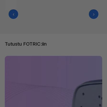
‹
›
Tutustu FOTRIC:iin